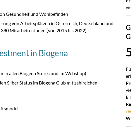
Pr
vi
 von Gesundheit und Wohlbefinden
erung von Arbeitsplätzen in Österreich, Deutschland und
G
d 380 Mitarbeiter:innen (von 2015 bis 2022)
G
estment in Biogena
Fü
ar in allen Biogena Stores und im Webshop)
er
en Silber Status im Biogena Club mit zahlreichen
Pr
vi
Ei
Re
äftsmodell
re
We