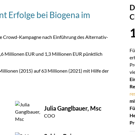
D
t Erfolge bei Biogena im
C
che Crowd-Kampagne nach Einführung des Alternativ-
Fü
,6 Millionen EUR und 1,3 Millionen EUR pünktlich
er
Pr
lionen (2015) auf 63 Millionen (2021) mit Hilfe der
vi
Ei
Re
re
mi
Julia Ganglbauer, Msc
Fü
He
COO
Pr