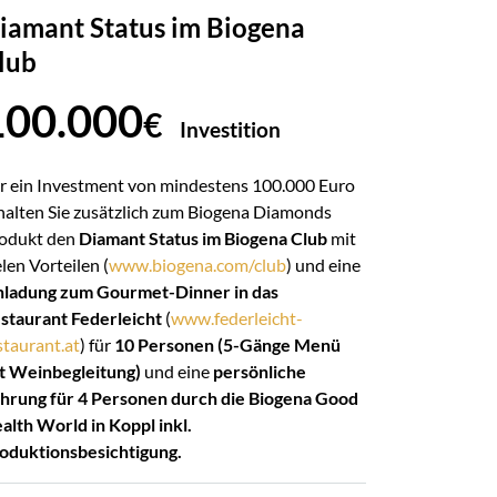
iamant Status im Biogena
lub
100.000
€
Investition
r ein Investment von mindestens 100.000 Euro
halten Sie zusätzlich zum Biogena Diamonds
odukt den
Diamant Status im Biogena Club
mit
elen Vorteilen (
www.biogena.com/club
) und eine
nladung zum Gourmet-Dinner in das
staurant Federleicht
(
www.federleicht-
staurant.at
) für
10 Personen (5-Gänge Menü
t Weinbegleitung)
und eine
persönliche
hrung für 4 Personen durch die Biogena Good
alth World in Koppl inkl.
oduktionsbesichtigung.