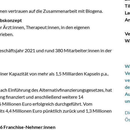
Ti
nnen vertrauen auf die Zusammenarbeit mit Biogena.
La
An
ebskonzept
 Ärzt:innen, Therapeut:innen, in den eigenen
Ve
rieben.
Wä
schäftsjahr 2021 und rund 380 Mitarbeiter:innen in der
Wa
Ve
iner Kapazität von mehr als 1,5 Milliarden Kapseln p.a..
ve
de
 nach Einführung des Alternativfinanzierungsgesetzes, hat
Au
ing finanziert und anschließend weitere 14
un
 Millionen Euro erfolgreich durchgeführt. Vom
 4,4 Millionen Euro pünktlich zurück und 1,3 Millionen
Di
Ös
 16 Franchise-Nehmer:innen