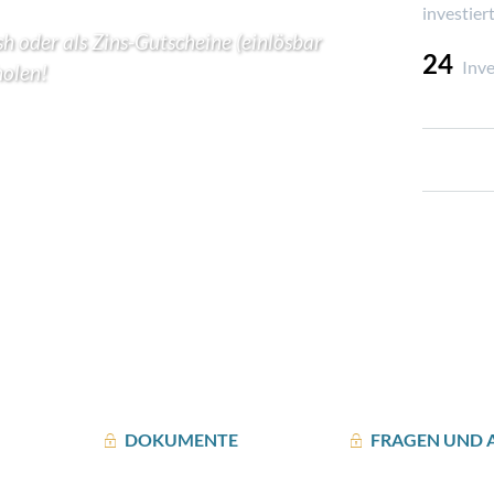
investier
sh oder als Zins-Gutscheine (einlösbar
24
Inv
holen!
DOKUMENTE
FRAGEN UND