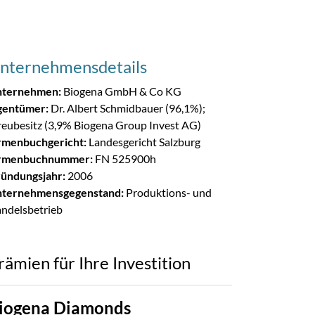
nternehmensdetails
ternehmen:
Biogena GmbH & Co KG
gentümer:
Dr. Albert Schmidbauer (96,1%);
reubesitz (3,9% Biogena Group Invest AG)
rmenbuchgericht:
Landesgericht Salzburg
rmenbuchnummer:
FN 525900h
ündungsjahr:
2006
ternehmensgegenstand:
Produktions- und
ndelsbetrieb
rämien für Ihre Investition
iogena Diamonds