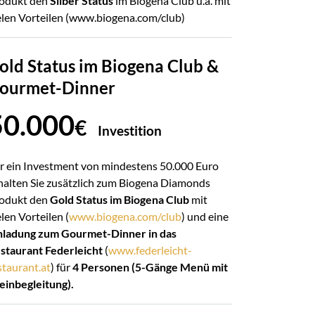
odukt den
Silber Status
im Biogena Club u.a. mit
elen Vorteilen (www.biogena.com/club)
old Status im Biogena Club &
ourmet-Dinner
50.000
€
Investition
r ein Investment von mindestens 50.000 Euro
halten Sie zusätzlich zum Biogena Diamonds
odukt den
Gold Status im Biogena Club
mit
elen Vorteilen (
www.biogena.com/club
) und eine
nladung zum Gourmet-Dinner in das
staurant Federleicht
(
www.federleicht-
staurant.at
) für
4 Personen (5-Gänge Menü mit
inbegleitung).