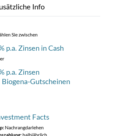
usätzliche Info
hlen Sie zwischen
% p.a. Zinsen in Cash
er
% p.a. Zinsen
n Biogena-Gutscheinen
nvestment Facts
p:
Nachrangdarlehen
nszahlung:
halbjährlich