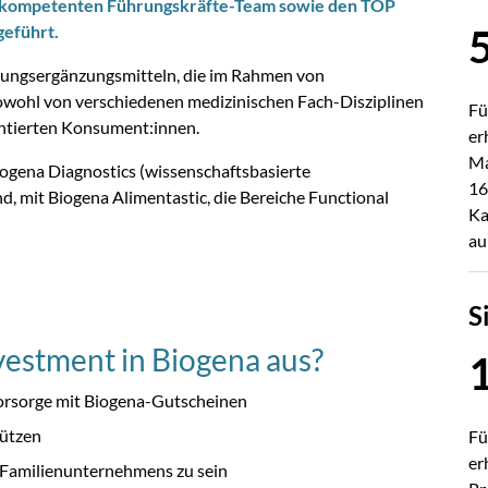
d kompetenten Führungskräfte-Team sowie den TOP
geführt.
hrungsergänzungsmitteln, die im Rahmen von
owohl von verschiedenen medizinischen Fach-Disziplinen
Fü
entierten Konsument:innen.
er
Ma
iogena Diagnostics (wissenschaftsbasierte
16
, mit Biogena Alimentastic, die Bereiche Functional
Ka
au
S
estment in Biogena aus?
vorsorge mit Biogena-Gutscheinen
tützen
Fü
er
en Familienunternehmens zu sein