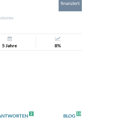
finanziert
t
estoren
5 Jahre
8%
2
10
 ANTWORTEN
BLOG