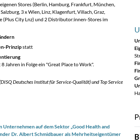
eigenen Stores (Berlin, Hamburg, Frankfurt, München,
Salzburg, 3 x Wien, Linz, Klagenfurt, Villach, Graz,
(Plus City Lnz) und 2 Distributor:innen-Stores im
U
Ländern
Un
n-Prinzip
statt
Ei
St
entierung
Fi
 8 Jahren in Folge ein "Great Place to Work".
Fi
Gr
DISQ Deutsches Institut für Service-Qualität) und Top Service
Un
Ha
P
ten Unternehmen auf dem Sektor „Good Health and
ünder Dr. Albert Schmidbauer als Mehrheitseigentümer
B