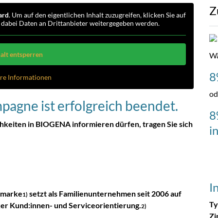
Z
ard
. Um auf den eigentlichen Inhalt zuzugreifen, klicken Sie auf
s dabei Daten an Drittanbieter weitergegeben werden.
alt entsperren
Wä
8
re Informationen
od
agne ist erfolgreich beendet.
8
hkeiten in BIOGENA informieren dürfen, tragen Sie sich
i
I
tmarke
setzt als Familienunternehmen seit 2006 auf
1)
Ty
ker Kund:innen- und Serviceorientierung.
2)
Zi